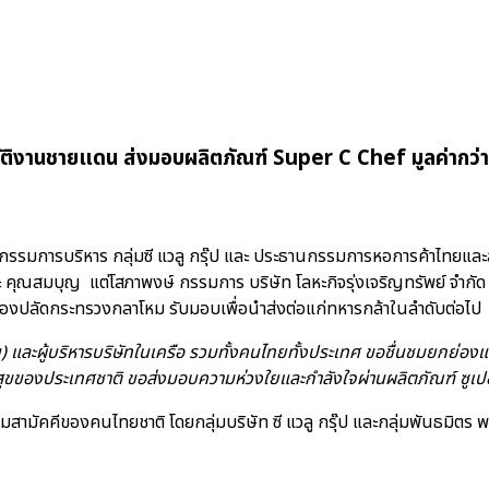
ิบัติงานชายแดน ส่งมอบผลิตภัณฑ์ Super C Chef มูลค่ากว่า
ธานกรรมการบริหาร กลุ่มซี แวลู กรุ๊ป และ ประธานกรรมการหอการค้าไทย
 คุณสมบุญ แต่โสภาพงษ์ กรรมการ บริษัท โลหะกิจรุ่งเจริญทรัพย์ จำกัด ไ
 รองปลัดกระทรวงกลาโหม รับมอบเพื่อนำส่งต่อแก่ทหารกล้าในลำดับต่อไป
าชน) และผู้บริหารบริษัทในเครือ รวมทั้งคนไทยทั้งประเทศ ขอชื่นชมยกย่
ของประเทศชาติ ขอส่งมอบความห่วงใยและกำลังใจผ่านผลิตภัณฑ์ ซูเปอร์ ซี
ามัคคีของคนไทยชาติ โดยกลุ่มบริษัท ซี แวลู กรุ๊ป และกลุ่มพันธมิตร พร้