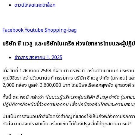
ดาวน์โหลดแคตตาล็อก
Facebook
Youtube
Shopping-bag
บริษัท ซี แวลู และบริษัทในเครือ ห่วงใยทหารไทยและผู้ปฏ
ข่าวสาร
สิงหาคม 1, 2025
เมื่อวันที่ 1 สิงหาคม 2568 ที่ผ่านมา ดร.พจน์ อร่ามวัฒนานนท์ ประ
คุณวิจิตรา อร่ามวัฒนานนท์ กรรมการ บริษัท ซี แวลู จำกัด (มหาชน) และ
2,000 กล่อง มูลค่า 3,600,000 บาท โดยมีพลเรือเอกสุพพัต ยุทธวงศ์
ทั้งนี้ ดร. พจน์ กล่าวว่า
“ในนามผู้บริหารกลุ่มบริษัท ซี แวลู จำกัด (มห
ปฏิบัติภารกิจหน้าที่ด้วยความอดทน เพื่อปกป้องอธิปไตยและความสงบสุข
นับเป็นการส่งมอบกำลังใจครั้งสำคัญที่แสดงให้เห็นถึงพลังความรักความส
ทันใจ ยามสงบเราจัดเต็ม อร่อยแซ่บ ไม่ต้องปรุง อิ่มได้ทุกสถานการณ์!!